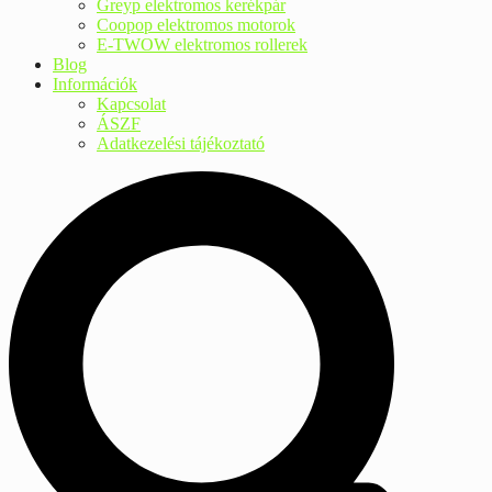
Greyp elektromos kerékpár
Coopop elektromos motorok
E-TWOW elektromos rollerek
Blog
Információk
Kapcsolat
ÁSZF
Adatkezelési tájékoztató