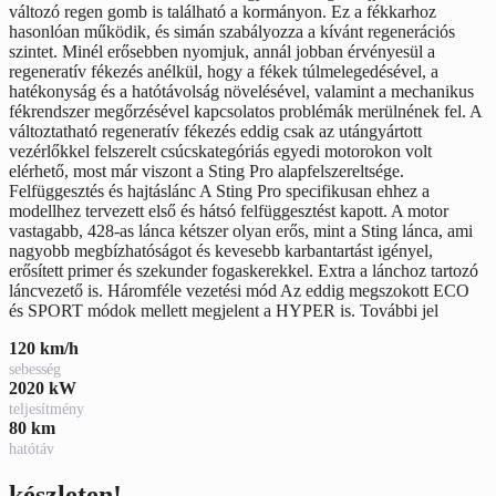
változó regen gomb is található a kormányon. Ez a fékkarhoz
hasonlóan működik, és simán szabályozza a kívánt regenerációs
szintet. Minél erősebben nyomjuk, annál jobban érvényesül a
regeneratív fékezés anélkül, hogy a fékek túlmelegedésével, a
hatékonyság és a hatótávolság növelésével, valamint a mechanikus
fékrendszer megőrzésével kapcsolatos problémák merülnének fel. A
változtatható regeneratív fékezés eddig csak az utángyártott
vezérlőkkel felszerelt csúcskategóriás egyedi motorokon volt
elérhető, most már viszont a Sting Pro alapfelszereltsége.
Felfüggesztés és hajtáslánc A Sting Pro specifikusan ehhez a
modellhez tervezett első és hátsó felfüggesztést kapott. A motor
vastagabb, 428-as lánca kétszer olyan erős, mint a Sting lánca, ami
nagyobb megbízhatóságot és kevesebb karbantartást igényel,
erősített primer és szekunder fogaskerekkel. Extra a lánchoz tartozó
láncvezető is. Háromféle vezetési mód Az eddig megszokott ECO
és SPORT módok mellett megjelent a HYPER is. További jel
120 km/h
sebesség
2020 kW
teljesítmény
80 km
hatótáv
készleten!