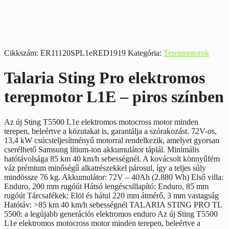
Cikkszám:
ER11120SPL1eRED1919
Kategória:
Terepmotorok
Talaria Sting Pro elektromos
terepmotor L1E – piros színben
Az új Sting T5500 L1e elektromos motocross motor minden
terepen, beleértve a közutakat is, garantálja a szórakozást. 72V-os,
13,4 kW csúcsteljesítményű motorral rendelkezik, amelyet gyorsan
cserélhető Samsung lítium-ion akkumulátor táplál. Minimális
hatótávolsága 85 km 40 km/h sebességnél. A kovácsolt könnyűfém
váz prémium minőségű alkatrészekkel párosul, így a teljes súly
mindössze 76 kg. Akkumulátor: 72V – 40Ah (2.880 Wh) Első villa:
Enduro, 200 mm rugóút Hátsó lengéscsillapító: Enduro, 85 mm
rugóút Tárcsafékek: Elöl és hátul 220 mm átmérő, 3 mm vastagság
Hatótáv: >85 km 40 km/h sebességnél TALARIA STING PRO TL
5500: a legújabb generációs elektromos enduro Az új Sting T5500
L1e elektromos motocross motor minden terepen, beleértve a