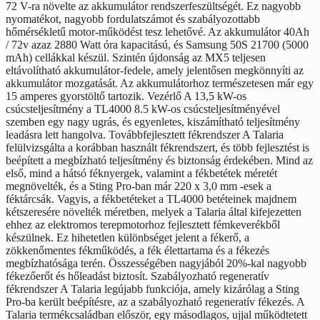
72 V-ra növelte az akkumulátor rendszerfeszültségét. Ez nagyobb
nyomatékot, nagyobb fordulatszámot és szabályozottabb
hőmérsékletű motor-működést tesz lehetővé. Az akkumulátor 40Ah
/ 72v azaz 2880 Watt óra kapacitású, és Samsung 50S 21700 (5000
mAh) cellákkal készül. Szintén újdonság az MX5 teljesen
eltávolítható akkumulátor-fedele, amely jelentősen megkönnyíti az
akkumulátor mozgatását. Az akkumulátorhoz természetesen már egy
15 amperes gyorstöltő tartozik. Vezérlő A 13,5 kW-os
csúcsteljesítmény a TL4000 8.5 kW-os csúcsteljesítményével
szemben egy nagy ugrás, és egyenletes, kiszámítható teljesítmény
leadásra lett hangolva. Továbbfejlesztett fékrendszer A Talaria
felülvizsgálta a korábban használt fékrendszert, és több fejlesztést is
beépített a megbízható teljesítmény és biztonság érdekében. Mind az
első, mind a hátsó féknyergek, valamint a fékbetétek méretét
megnövelték, és a Sting Pro-ban már 220 x 3,0 mm -esek a
féktárcsák. Vagyis, a fékbetéteket a TL4000 betéteinek majdnem
kétszeresére növelték méretben, melyek a Talaria által kifejezetten
ehhez az elektromos terepmotorhoz fejlesztett fémkeverékből
készülnek. Ez hihetetlen különbséget jelent a fékerő, a
zökkenőmentes fékműködés, a fék élettartama és a fékezés
megbízhatósága terén. Összességében nagyjából 20%-kal nagyobb
fékezőerőt és hőleadást biztosít. Szabályozható regeneratív
fékrendszer A Talaria legújabb funkciója, amely kizárólag a Sting
Pro-ba került beépítésre, az a szabályozható regeneratív fékezés. A
Talaria termékcsaládban először, egy másodlagos, ujjal működtetett