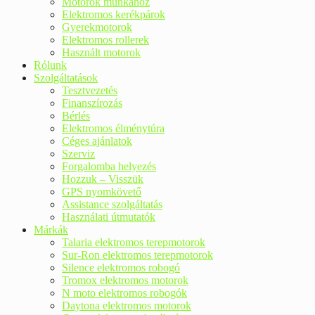
Motorok munkához
Elektromos kerékpárok
Gyerekmotorok
Elektromos rollerek
Használt motorok
Rólunk
Szolgáltatások
Tesztvezetés
Finanszírozás
Bérlés
Elektromos élménytúra
Céges ajánlatok
Szerviz
Forgalomba helyezés
Hozzuk – Visszük
GPS nyomkövető
Assistance szolgáltatás
Használati útmutatók
Márkák
Talaria elektromos terepmotorok
Sur-Ron elektromos terepmotorok
Silence elektromos robogó
Tromox elektromos motorok
N moto elektromos robogók
Daytona elektromos motorok