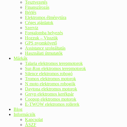
Tesztvezetés
Finanszírozás
Bérlés
Elektromos élménytúra
Céges ajánlatok
Szerviz
Forgalomba helyezés
Hozzuk – Visszük
GPS nyomkövető
Assistance szolgáltatás
Használati útmutatók
Márkák
Talaria elektromos terepmotorok
Sur-Ron elektromos terepmotorok
Silence elektromos robogó
Tromox elektromos motorok
N moto elektromos robogók
Daytona elektromos motorok
Greyp elektromos kerékpár
Coopop elektromos motorok
E-TWOW elektromos rollerek
Blog
Információk
Kapcsolat
ÁSZF