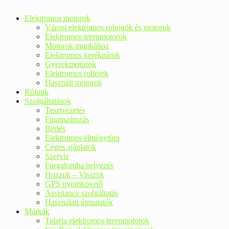
Elektromos motorok
Városi elektromos robogók és motorok
Elektromos terepmotorok
Motorok munkához
Elektromos kerékpárok
Gyerekmotorok
Elektromos rollerek
Használt motorok
Rólunk
Szolgáltatások
Tesztvezetés
Finanszírozás
Bérlés
Elektromos élménytúra
Céges ajánlatok
Szerviz
Forgalomba helyezés
Hozzuk – Visszük
GPS nyomkövető
Assistance szolgáltatás
Használati útmutatók
Márkák
Talaria elektromos terepmotorok