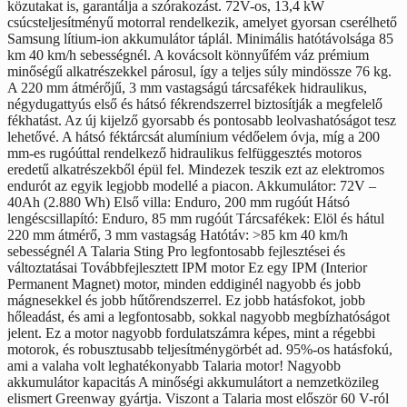
közutakat is, garantálja a szórakozást. 72V-os, 13,4 kW
csúcsteljesítményű motorral rendelkezik, amelyet gyorsan cserélhető
Samsung lítium-ion akkumulátor táplál. Minimális hatótávolsága 85
km 40 km/h sebességnél. A kovácsolt könnyűfém váz prémium
minőségű alkatrészekkel párosul, így a teljes súly mindössze 76 kg.
A 220 mm átmérőjű, 3 mm vastagságú tárcsafékek hidraulikus,
négydugattyús első és hátsó fékrendszerrel biztosítják a megfelelő
fékhatást. Az új kijelző gyorsabb és pontosabb leolvashatóságot tesz
lehetővé. A hátsó féktárcsát alumínium védőelem óvja, míg a 200
mm-es rugóúttal rendelkező hidraulikus felfüggesztés motoros
eredetű alkatrészekből épül fel. Mindezek teszik ezt az elektromos
endurót az egyik legjobb modellé a piacon. Akkumulátor: 72V –
40Ah (2.880 Wh) Első villa: Enduro, 200 mm rugóút Hátsó
lengéscsillapító: Enduro, 85 mm rugóút Tárcsafékek: Elöl és hátul
220 mm átmérő, 3 mm vastagság Hatótáv: >85 km 40 km/h
sebességnél A Talaria Sting Pro legfontosabb fejlesztései és
változtatásai Továbbfejlesztett IPM motor Ez egy IPM (Interior
Permanent Magnet) motor, minden eddiginél nagyobb és jobb
mágnesekkel és jobb hűtőrendszerrel. Ez jobb hatásfokot, jobb
hőleadást, és ami a legfontosabb, sokkal nagyobb megbízhatóságot
jelent. Ez a motor nagyobb fordulatszámra képes, mint a régebbi
motorok, és robusztusabb teljesítménygörbét ad. 95%-os hatásfokú,
ami a valaha volt leghatékonyabb Talaria motor! Nagyobb
akkumulátor kapacitás A minőségi akkumulátort a nemzetközileg
elismert Greenway gyártja. Viszont a Talaria most először 60 V-ról